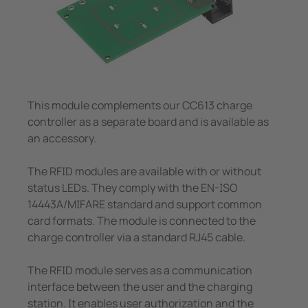
Trasformatori amperometrici
nicazione
 porti
Componenti accessori
lli di segnalazione, test e comando
vie
Controllore di carica
tatori automatici SIL2 e quadri d'isolamento (IPS)
tà elettrica
 di sicurezza
Center
This module complements our CC613 charge
controller as a separate board and is available as
ormatori amperometrici
e e metallurgia
an accessory.
nenti accessori
mi di accumulo energia a batteria (BESS)
The RFID modules are available with or without
status LEDs. They comply with the EN-ISO
llore di carica
14443A/MIFARE standard and support common
card formats. The module is connected to the
charge controller via a standard RJ45 cable.
The RFID module serves as a communication
interface between the user and the charging
station. It enables user authorization and the