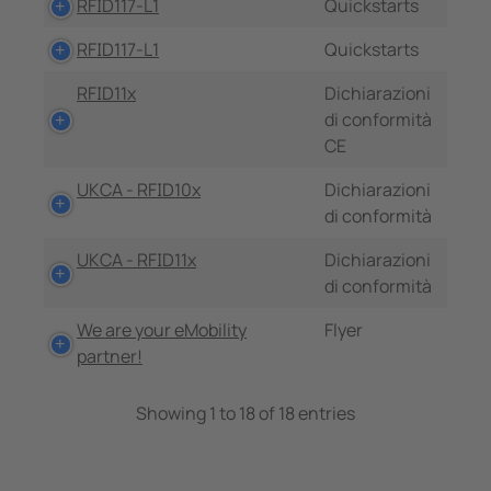
RFID117-L1
Quickstarts
RFID117-L1
Quickstarts
RFID11x
Dichiarazioni
di conformità
CE
UKCA - RFID10x
Dichiarazioni
di conformità
UKCA - RFID11x
Dichiarazioni
di conformità
We are your eMobility
Flyer
partner!
Showing 1 to 18 of 18 entries