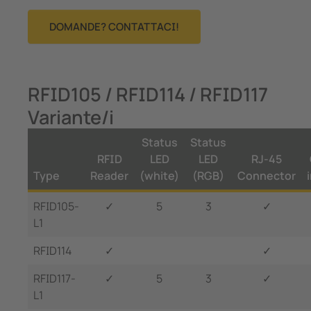
DOMANDE? CONTATTACI!
RFID105 / RFID114 / RFID117
Variante/i
Status
Status
RFID
LED
LED
RJ-45
Type
Reader
(white)
(RGB)
Connector
RFID105-
✓
5
3
✓
L1
RFID114
✓
✓
RFID117-
✓
5
3
✓
L1