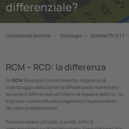
differenziale?
nicazione
 porti
lli di segnalazione, test e comando
vie
tatori automatici SIL2 e quadri d'isolamento (IPS)
tà elettrica
Competenze tecniche
Tecnologie
Sistema TN-S/TT
 di sicurezza
Center
Norme e regolamenti
Il sistema IT
Controllo delle corr
Letteratura tecnica
Sistema TN-S/TT
Perché il monitorag
ormatori amperometrici
e e metallurgia
MONITOR
Sistemi collegati a terra tramite r
Come funziona il mo
RCM – RCD: la differenza
nenti accessori
mi di accumulo energia a batteria (BESS)
Seminari
Controllo Off-Line
Elevata disponibili
Applicazioni
Assemblaggio del BB-Bus
llore di carica
Gli
RCM
(Residual Current Monitor, dispositivi di
monitoraggio della corrente differenziale) monitorano
Tecnologie
POWERSCOUT®
le correnti differenziali all’interno di impianti elettrici, ne
indicano il valore attuale e segnalano il superamento
dei valori predeterminati.
Possono essere utilizzati, a scelta, a fini di
comunicazione e o di disattivazione. Sono conformi alla