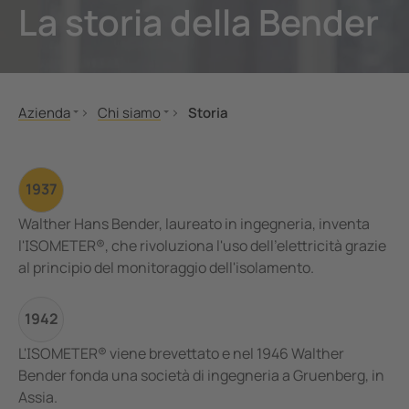
La storia della Bender
nicazione
 porti
lli di segnalazione, test e comando
vie
tatori automatici SIL2 e quadri d'isolamento (IPS)
tà elettrica
Azienda
Chi siamo
Storia
 di sicurezza
Center
Acquisto
Future of Energy
Chi siamo
Storia
ormatori amperometrici
e e metallurgia
1937
Responsabilità aziendale
nenti accessori
mi di accumulo energia a batteria (BESS)
Walther Hans Bender, laureato in ingegneria, inventa
Bender globale
l'ISOMETER®, che rivoluziona l'uso dell'elettricità grazie
Stampa, eventi e cooperazioni
llore di carica
al principio del monitoraggio dell'isolamento.
1942
L'ISOMETER® viene brevettato e nel 1946 Walther
Bender fonda una società di ingegneria a Gruenberg, in
Assia.