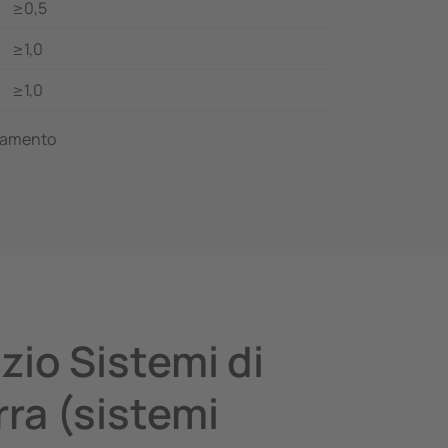
≥0,5
≥1,0
≥1,0
onamento
zio Sistemi di
rra (sistemi