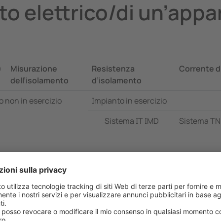
nto elettrico/di un’app
)
Misurazione
Resistenza
Corrente d
dell’isolamento
d’isolamento
 non in esercizio
Impianto in esercizio
Sistema IT IMD
Sistema T
-
Programmaz
X
Impostazione/verifica
Verifica
-
Invio di messaggio
Disinserim