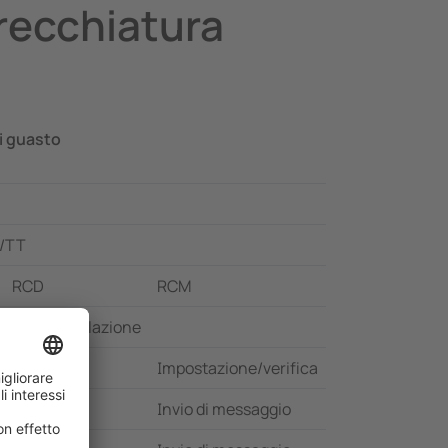
arecchiatura
i guasto
N/TT
RCD
RCM
ione/installazione
Impostazione/verifica
ento
Invio di messaggio