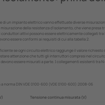
e di un impianto elettrico vanno effettuate diverse misurazi
misurazione della resistenza d’isolamento, che viene presa tra i
 i conduttori attivi possono essere elettricamente collegati tra
no essere conformi ai requisiti di cui alla tabella 2.
ciente se ogni circuito elettrico raggiunge il valore richiesto 
are attenzione che tutti gli interruttori compresi nel circuito e
 devono essere misurati a parte. I collegamenti esistenti tra N
ta a norma DIN VDE 0100-600 (VDE 0100-600):2008-06
V)
Tensione continua misurata (V)