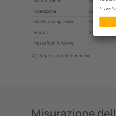
Manutenzione
X)*
Riparazione
X)*
Modifica complessiva
X)*
Retrofit
X)*
Messa fuori funzione
-
X )* Se previsto dalle normative
Misurazione dell