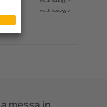
ento
Invio di messaggio
ento
Invio di messaggio
-
la messa in