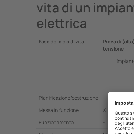
vita di un impia
elettrica
Fase del ciclo di vita
Prova di (alta
tensione
Impianto
Pianificazione/costruzione
-
Messa in funzione
X
Funzionamento
-