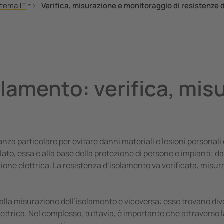
istema IT
Verifica, misurazione e monitoraggio di resistenze
di reti a confronto
aggi del sistema IT
terra tramite resistenza (HRG)
ontrollo permanente dell'isolamento
lizzazione dei guasti d'isolamento
lamento: verifica, mis
B-Bus
rca dei guasti d'isolamento nelle reti accoppiate
pi applicativi
iti ausiliari
fica, misurazione e monitoraggio di resistenze d’isolamento
za particolare per evitare danni materiali e lesioni personali o
stemi IT secondo le norme
lato, essa è alla base della protezione di persone e impianti; 
azione elettrica. La resistenza d’isolamento va verificata, misur
alla misurazione dell’isolamento e viceversa: esse trovano dive
ettrica. Nel complesso, tuttavia, è importante che attraverso l