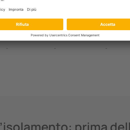
X
Invio di messaggio
Disinserim
X
Invio di messaggio
Disinserim
X
Verifica/programmazione
X
Verifica/programmazione
-
-
-
’isolamento: prima del