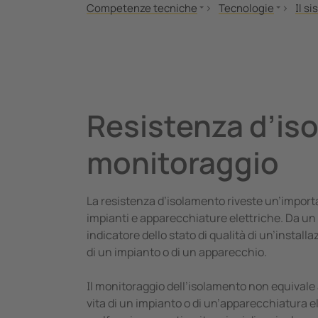
Competenze tecniche
Tecnologie
Il s
Norme e regolamenti
Il sistema IT
Tipi 
Letteratura tecnica
Sistema TN-S/TT
Vant
MONITOR
Sistemi collegati a 
Il c
Seminari
Controllo Off-Line
Loca
Resistenza d’iso
Applicazioni
Assemblaggio del B
Rice
Tecnologie
POWERSCOUT®
Esem
monitoraggio
Circu
Veri
La resistenza d’isolamento riveste un’importan
I si
impianti e apparecchiature elettriche. Da un 
indicatore dello stato di qualità di un’install
di un impianto o di un apparecchio.
Il monitoraggio dell’isolamento non equivale 
vita di un impianto o di un’apparecchiatura el