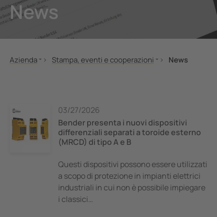
News
nicazione
 porti
lli di segnalazione, test e comando
vie
tatori automatici SIL2 e quadri d'isolamento (IPS)
tà elettrica
Azienda
Stampa, eventi e cooperazioni
News
 di sicurezza
Center
Acquisto
Associazioni e cooperazioni
Chi siamo
News
ormatori amperometrici
e e metallurgia
Responsabilità aziendale
Fiere ed eventi
03/27/2026
nenti accessori
mi di accumulo energia a batteria (BESS)
Bender globale
Ritratto aziendale
Bender presenta i nuovi dispositivi
differenziali separati a toroide esterno
Stampa, eventi e cooperazioni
llore di carica
(MRCD) di tipo A e B
Questi dispositivi possono essere utilizzati
a scopo di protezione in impianti elettrici
industriali in cui non è possibile impiegare
i classici…