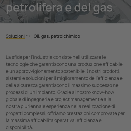
petrolifera e del gas
nicazione
 porti
lli di segnalazione, test e comando
vie
tatori automatici SIL2 e quadri d'isolamento (IPS)
tà elettrica
Soluzioni
Oil, gas, petrolchimico
 di sicurezza
Center
Macchine ed impianti
Onshore
Strutture sanitarie
Offshore
ormatori amperometrici
e e metallurgia
La sfida per l'industria consiste nell'utilizzare le
Oil, gas, petrolchimico
Attrezzature sottomarine
tecnologie che garantiscono una produzione affidabile
nenti accessori
mi di accumulo energia a batteria (BESS)
e un approvvigionamento sostenibile. I nostri prodotti,
Energie rinnovabili
Trasporto
sistemi e soluzioni per il miglioramento dell'efficienza e
Produzione e distribuzione elettrica
Raffinerie
llore di carica
della sicurezza garantiscono il massimo successo nei
Generatori mobili
Manutenzione
processi di un impianto. Grazie al nostro know-how
Navi e porti
globale di ingegneria e project management e alla
nostra pluriennale esperienza nella realizzazione di
Ferrovie
progetti complessi, offriamo prestazioni comprovate per
Mobilità elettrica
la massima affidabilità operativa, efficienza e
Data Center
disponibilità.