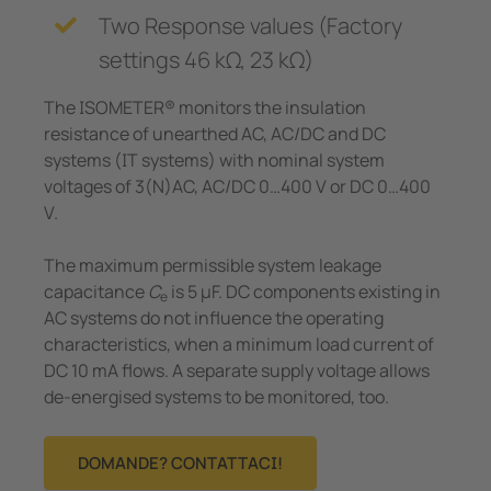
Two Response values (Factory
settings 46 kΩ, 23 kΩ)
The ISOMETER® monitors the insulation
resistance of unearthed AC, AC/DC and DC
systems (IT systems) with nominal system
voltages of 3(N)AC, AC/DC 0…400 V or DC 0…400
V.
The maximum permissible system leakage
capacitance
C
is 5 μF. DC components existing in
e
AC systems do not influence the operating
characteristics, when a minimum load current of
DC 10 mA flows. A separate supply voltage allows
de-energised systems to be monitored, too.
DOMANDE? CONTATTACI!