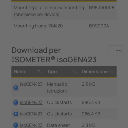
Mounting clip for screw mounting
B98060008
(one piece per device)
Mounting frame XM420
B990994
Download per
ISOMETER® isoGEN423
Nome
Tipo
Dimensione
isoGEN423
Manuali di
2.3 MB
istruzioni
isoGEN423
Quickstarts
986.4 KB
isoGEN423
Quickstarts
986.4 KB
isoGEN423
Data sheet
2.8 MB