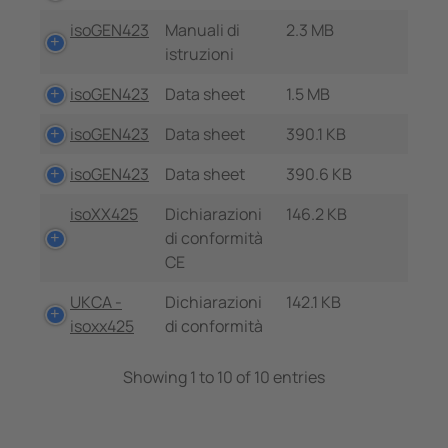
isoGEN423
Manuali di
2.3 MB
istruzioni
isoGEN423
Data sheet
1.5 MB
isoGEN423
Data sheet
390.1 KB
isoGEN423
Data sheet
390.6 KB
isoXX425
Dichiarazioni
146.2 KB
di conformità
CE
UKCA -
Dichiarazioni
142.1 KB
isoxx425
di conformità
Showing 1 to 10 of 10 entries