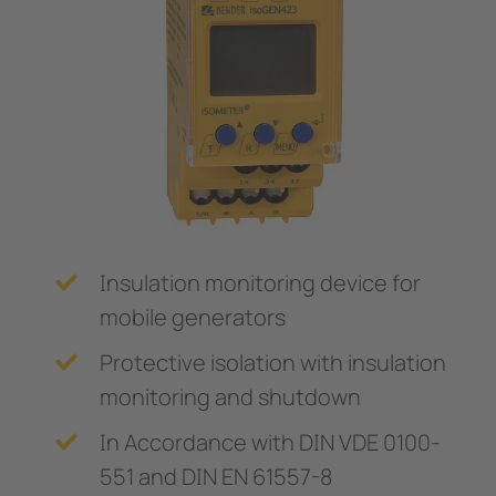
Trasformatori amperometrici
nicazione
 porti
Componenti accessori
lli di segnalazione, test e comando
vie
Controllore di carica
tatori automatici SIL2 e quadri d'isolamento (IPS)
tà elettrica
 di sicurezza
Center
ormatori amperometrici
e e metallurgia
nenti accessori
mi di accumulo energia a batteria (BESS)
Insulation monitoring device for
llore di carica
mobile generators
Protective isolation with insulation
monitoring and shutdown
In Accordance with DIN VDE 0100-
551 and DIN EN 61557-8