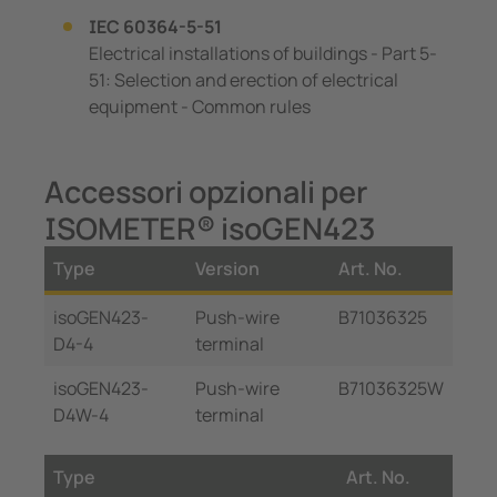
IEC 60364-5-51
Electrical installations of buildings - Part 5-
51: Selection and erection of electrical
equipment - Common rules
Accessori opzionali per
ISOMETER® isoGEN423
Type
Version
Art. No.
isoGEN423-
Push-wire
B71036325
D4-4
terminal
isoGEN423-
Push-wire
B71036325W
D4W-4
terminal
Type
Art. No.