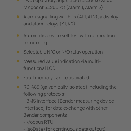
Two separately adjustable response value
ranges of 5…200 kΩ (Alarm 1, Alarm 2)
Alarm signalling via LEDs (AL1, AL2), a display
and alarm relays (K1, K2)
Automatic device self test with connection
monitoring
Selectable N/C or N/O relay operation
Measured value indication via multi-
functional LCD
Fault memory can be activated
RS-485 (galvanically isolated) including the
following protocols:
- BMS interface (Bender measuring device
interface) for data exchange with other
Bender components
- Modbus RTU
- IsoData (for continuous data output)