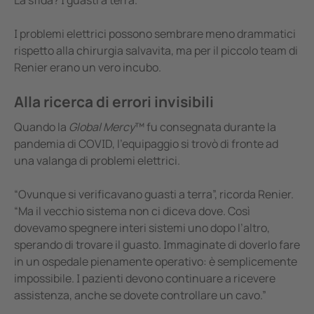
La sfida? I guasti a terra.
I problemi elettrici possono sembrare meno drammatici
rispetto alla chirurgia salvavita, ma per il piccolo team di
Renier erano un vero incubo.
Alla ricerca di errori invisibili
Quando la
Global Mercy
™ fu consegnata durante la
pandemia di COVID, l’equipaggio si trovò di fronte ad
una valanga di problemi elettrici.
“Ovunque si verificavano guasti a terra”, ricorda Renier.
“Ma il vecchio sistema non ci diceva dove. Così
dovevamo spegnere interi sistemi uno dopo l’altro,
sperando di trovare il guasto. Immaginate di doverlo fare
in un ospedale pienamente operativo: è semplicemente
impossibile. I pazienti devono continuare a ricevere
assistenza, anche se dovete controllare un cavo.”