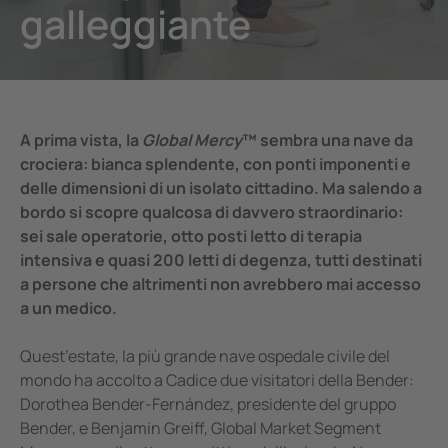
galleggiante
nicazione
 porti
lli di segnalazione, test e comando
vie
tatori automatici SIL2 e quadri d'isolamento (IPS)
tà elettrica
A prima vista, la
Global Mercy
™ sembra una nave da
 di sicurezza
Center
crociera: bianca splendente, con ponti imponenti e
delle dimensioni di un isolato cittadino. Ma salendo a
ormatori amperometrici
e e metallurgia
bordo si scopre qualcosa di davvero straordinario:
nenti accessori
mi di accumulo energia a batteria (BESS)
sei sale operatorie, otto posti letto di terapia
intensiva e quasi 200 letti di degenza, tutti destinati
llore di carica
a persone che altrimenti non avrebbero mai accesso
a un medico.
Quest’estate, la più grande nave ospedale civile del
mondo ha accolto a Cadice due visitatori della Bender:
Dorothea Bender-Fernández, presidente del gruppo
Bender, e Benjamin Greiff, Global Market Segment